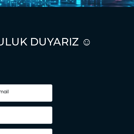
ULUK DUYARIZ ☺️
mail