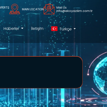
EXPERTS
Mail Us
MAIN LOCATION
info@ekoyazilim.com.tr
Haberler
İletişim
Türkçe