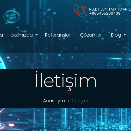
NEED HELP? TALK TO AN 
+905455200439
fa
Hakkımızda
Referanslar
Çözümler
Blog
İletişim
Anasayfa
İletişim