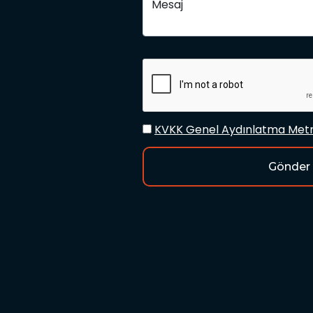
Mesaj
KVKK Genel Aydınlatma Metn
Gönder